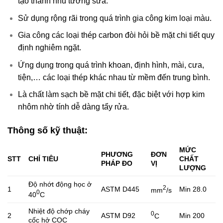
tạo thành nhũ tương sữa.
Sử dụng rộng rãi trong quá trình gia công kim loại màu.
Gia công các loại thép carbon đòi hỏi bề mặt chi tiết quy
định nghiêm ngặt.
Ứng dụng trong quá trình khoan, định hình, mài, cưa,
tiện,… các loại thép khác nhau từ mềm đến trung bình.
Là chất làm sạch bề mặt chi tiết, đặc biệt với hợp kim
nhôm nhờ tính dễ dàng tẩy rửa.
Thông số kỹ thuật:
MỨC
PHƯƠNG
ĐƠN
STT
CHỈ TIÊU
CHẤT
PHÁP ĐO
VỊ
LƯỢNG
Độ nhớt động học ở
2
1
ASTM D445
Min 28.0
mm
/s
0
40
C
Nhiệt độ chớp cháy
0
2
ASTM D92
Min 200
C
cốc hở COC