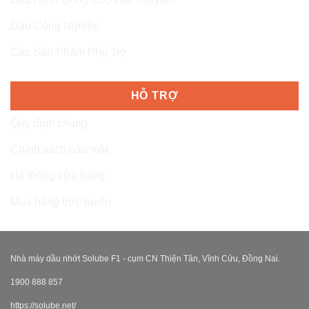
Dầu Công Nghiệp
Các Sản Phẩm Phụ Trợ
HỖ TRỢ
Quy định chung
Chính sách bảo mật
Hệ thống cửa hàng
Mua hàng trực tuyến
Nhà máy dầu nhớt Solube F1 - cụm CN Thiện Tân, Vĩnh Cửu, Đồng Nai.
1900 888 857
https://solube.net/