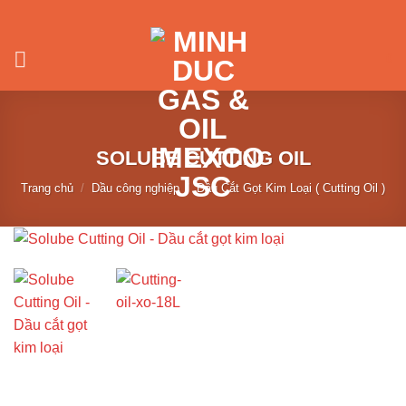
Skip
to
content
0
SOLUBE CUTTING OIL
Trang chủ
/
Dầu công nghiệp
/
Dầu Cắt Gọt Kim Loại ( Cutting Oil )