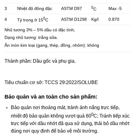
0
3
Nhiệt độ đông đặc
ASTM D97
Max -5
C
0
4
ASTM D1298
Kg/l
0.870
Tỷ trọng ở 15
C
Nhũ tương 3% – 5% dầu có đặc tính;
Dạng nhũ tương: trắng sữa.
Ăn mòn kim loại (gang, thép, đồng, nhôm): không
Thành phần: Dầu gốc và phụ gia.
Tiêu chuẩn cơ sở: TCCS 29:2022/SOLUBE
Bảo quản và an toàn cho sản phẩm:
Bảo quản nơi thoáng mát, tránh ánh nắng trực tiếp,
0
nhiệt độ bảo quản không vượt quá 60
C; Tránh tiếp xúc
trực tiếp với dầu nhớt đã qua sử dụng, thải bỏ dầu nhớt
đúng nơi quy định để bảo vệ môi trường.