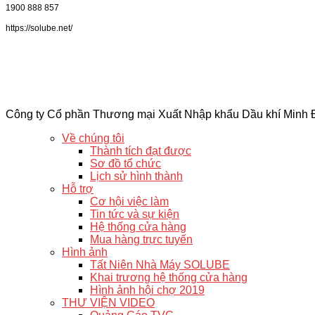
1900 888 857
https://solube.net/
Công ty Cổ phần Thương mại Xuất Nhập khẩu Dầu khí Minh
Về chúng tôi
Thành tích đạt được
Sơ đồ tổ chức
Lịch sử hình thành
Hỗ trợ
Cơ hội việc làm
Tin tức và sự kiện
Hệ thống cửa hàng
Mua hàng trực tuyến
Hình ảnh
Tất Niên Nhà Máy SOLUBE
Khai trương hệ thống cửa hàng
Hình ảnh hội chợ 2019
THƯ VIỆN VIDEO