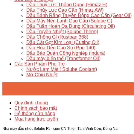
Dầu Thuỷ Lực Thông Dụng (Himaz H)
Dầu Thủy Lực Cao Cấp (Himaz AW)
Dầu Bánh Răng Truyền Động Cao Cấp (Gear Oli)
Dầu Máy Nén Lạnh Cao Cấp (Solube C)
Dầu Tuần Hoàn Đa Dụng (Circulating Oil)
Dầu Truyền Nhiệt (Solube Therm)
Dầu Chống Gỉ (Rustban 368)
Dầu Cắt Gọt Kim Loại (Cutting Oil)
Dầu Hóa Dẻo Cao Su (Rpo 140)
Dầu Bảo Quản Công Nghiệp (Indura)
Dầu máy biến thế (Transformer Oil)
Các Sản Phẩm Phụ Trợ
Nước Làm Mát ( Solube Coolant)
Mỡ Chịu Nhiệt
Quy định chung
Chính sách bảo mật
Hệ thống cửa hàng
Mua hàng trực tuyến
Nhà máy dầu nhớt Solube F1 - cụm CN Thiện Tân, Vĩnh Cửu, Đồng Nai.