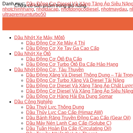
Danh mục:
Dầu Động Cơ Diesel Và Xăng Tăng Áp Siêu Nặn
Chưa có sản phẩm trong giỏ hàng.
nhotchinhhang
,
nhotdacap
,
nhotdongcodiesel
,
nhotmaydau
,
n
ultrapremiumturbo50
Dầu Nhớt Xe Máy, Môtô
Dầu Động Cơ Xe Máy 4 Thì
Dầu Động Cơ Xe Tay Ga Cao Cấp
Dầu Nhớt Xe Ôtô
Dầu Động Cơ Ôtô Đa Cấp
Dầu Động Cơ Turbo Ôtô Đa Cấp Hảo Hạng
Dầu Nhớt Động Cơ, Tàu Thuyền
Dầu Động Xăng Và Diesel Thông Dụng – Tải Trọ
Dầu Động Cơ Turbo Xăng Và Diesel Tải Nặng
Dầu Động Cơ Diesel Và Xăng Tăng Áp Chất Lượ
Dầu Động Cơ Diesel Và Xăng Tăng Áp Siêu Nặn
Dầu Động Cơ Hàng Hải Đa Dụng Somar
Dầu Công Nghiệp
Dầu Thuỷ Lực Thông Dụng
Dầu Thủy Lực Cao Cấp (Himaz AW)
Dầu Bánh Răng Truyền Động Cao Cấp (Gear Oil)
Dầu Máy Nén Lạnh Cao Cấp (Solube C)
Dầu Tuần Hoàn Đa Cấp (Circulating Oil)