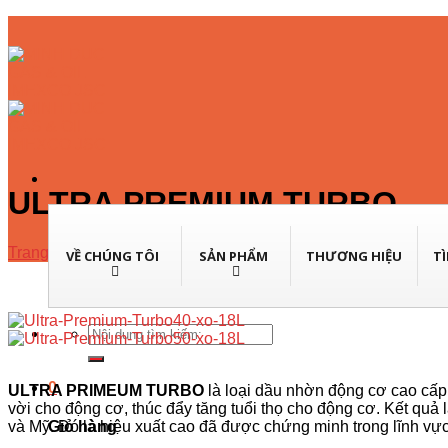
Skip
to
content
ULTRA PREMIUM TURBO
Trang chủ
/
Dầu động cơ xe tải, tàu thuyền
/
Dầu Động Cơ Die
VỀ CHÚNG TÔI
SẢN PHẨM
THƯƠNG HIỆU
T
Tìm
kiếm:
0
ULTRA PRIMEUM TURBO
là loại dầu nhờn động cơ cao cấp 
vời cho động cơ, thúc đẩy tăng tuổi thọ cho động cơ. Kết quả 
và Mỹ. Đó là hiệu xuất cao đã được chứng minh trong lĩnh vự
Giỏ hàng