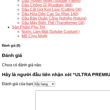
Dầu Truyền Nhiệt (Solube Therm)
Dầu Chống Gỉ (Rustban 368)
Dầu Cắt Gọt Kim Loại (Cutting Oil)
Dầu Hóa Dẻo Cao Su (Rpo 140)
Dầu Bảo Quản Công Nghiệp (Indura)
Dầu Máy Biến Thế (Transformer Oil)
Sản Phẩm Phụ Trợ
Nước Làm Mát (Solube Coolant )
Mỡ Chịu Nhiệt
Đánh giá (0)
Đánh giá
Chưa có đánh giá nào.
Hãy là người đầu tiên nhận xét “ULTRA PREM
Đánh giá của bạn