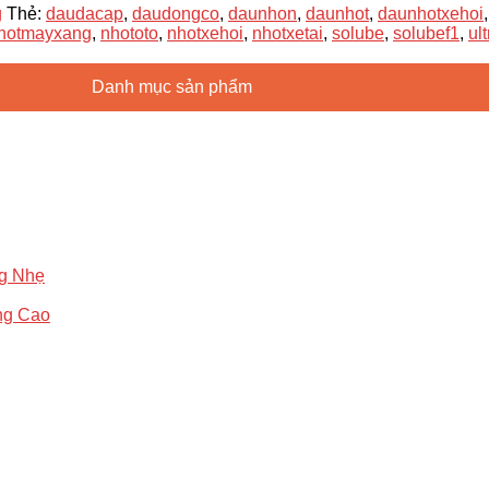
g
Thẻ:
daudacap
,
daudongco
,
daunhon
,
daunhot
,
daunhotxehoi
hotmayxang
,
nhototo
,
nhotxehoi
,
nhotxetai
,
solube
,
solubef1
,
ul
Danh mục sản phẩm
ng Nhẹ
ng Cao
g