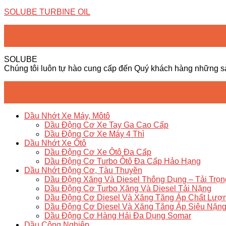
SOLUBE TURBINE OIL
SOLUBE
Chúng tôi luôn tự hào cung cấp đến Quý khách hàng những s
Dầu Nhớt Xe Máy, Môtô
Dầu Động Cơ Xe Tay Ga Cao Cấp
Dầu Động Cơ Xe Máy 4 Thì
Dầu Nhớt Xe Ôtô
Dầu Động Cơ Xe Ôtô Đa Cấp
Dầu Động Cơ Turbo Ôtô Đa Cấp Hảo Hạng
Dầu Nhớt Động Cơ, Tàu Thuyền
Dầu Động Xăng Và Diesel Thông Dụng – Tải Trọ
Dầu Động Cơ Turbo Xăng Và Diesel Tải Nặng
Dầu Động Cơ Diesel Và Xăng Tăng Áp Chất Lượ
Dầu Động Cơ Diesel Và Xăng Tăng Áp Siêu Nặn
Dầu Động Cơ Hàng Hải Đa Dụng Somar
Dầu Công Nghiệp