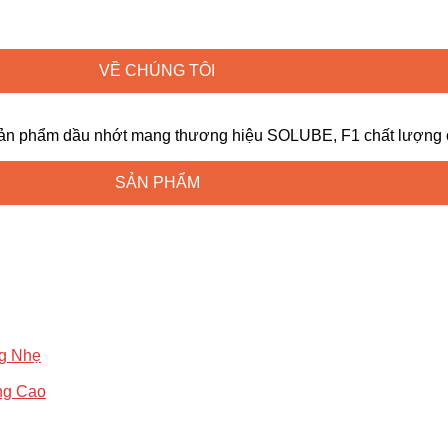
VỀ CHÚNG TÔI
ản phẩm dầu nhớt mang thương hiệu SOLUBE, F1 chất lượng ca
SẢN PHẨM
ng Nhẹ
ng Cao
g