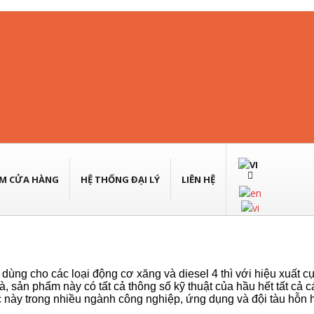
sel Và Xăng Tăng Áp Siêu Nặng
ÌM CỬA HÀNG
HỆ THỐNG ĐẠI LÝ
LIÊN HỆ
dùng cho các loại động cơ xăng và diesel 4 thì với hiệu xuất c
là, sản phẩm này có tất cả thông số kỹ thuật của hầu hết tất c
c này trong nhiều ngành công nghiệp, ứng dụng và đội tàu hỗn 