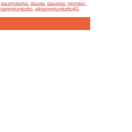
,
daunhotxetai
,
dauoto
,
dauxetai
,
minhduc
,
trapremiumturbo
,
ultrapremiumturbo40
,