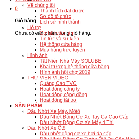
Về chúng tôi
0
Thành tích đạt được
Sơ đồ tổ chức
Giỏ hàng
Lịch sử hình thành
Hỗ trợ
Chưa có sản phẩm trong giỏ hàng.
Cơ hội việc làm
Tin tức và sự kiện
Hệ thống cửa hàng
Mua hàng trực tuyến
Hình ảnh
Tất Niên Nhà Máy SOLUBE
Khai trương hệ thống cửa hàng
Hình ảnh hội chợ 2019
THƯ VIỆN VIDEO
Quảng Cáo TVC
Hoạt động công ty
Hoạt động cộng đồng
Hoạt động tài trợ
SẢN PHẨM
Dầu Nhớt Xe Máy, Môtô
Dầu Nhớt Động Cơ Xe Tay Ga Cao Cấp
Dầu Nhớt Động Cơ Xe Máy 4 Thì
Dầu Nhớt Xe Ôtô
Dầu nhớt động cơ xe hơi đa cấp