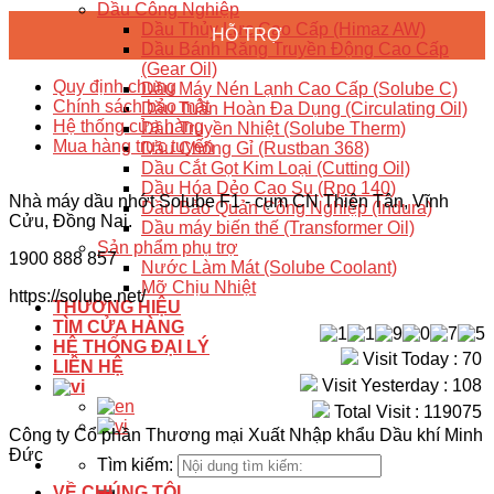
Dầu Công Nghiệp
Dầu Thủy Lực Cao Cấp (Himaz AW)
HỖ TRỢ
Dầu Bánh Răng Truyền Động Cao Cấp
(Gear Oil)
Quy định chung
Dầu Máy Nén Lạnh Cao Cấp (Solube C)
Chính sách bảo mật
Dầu Tuần Hoàn Đa Dụng (Circulating Oil)
Hệ thống cửa hàng
Dầu Truyền Nhiệt (Solube Therm)
Mua hàng trực tuyến
Dầu Chống Gỉ (Rustban 368)
Dầu Cắt Gọt Kim Loại (Cutting Oil)
Dầu Hóa Dẻo Cao Su (Rpo 140)
Nhà máy dầu nhớt Solube F1 - cụm CN Thiện Tân, Vĩnh
Dầu Bảo Quản Công Nghiệp (Indura)
Cửu, Đồng Nai.
Dầu máy biến thế (Transformer Oil)
Sản phẩm phụ trợ
1900 888 857
Nước Làm Mát (Solube Coolant)
Mỡ Chịu Nhiệt
https://solube.net/
THƯƠNG HIỆU
TÌM CỬA HÀNG
HỆ THỐNG ĐẠI LÝ
Visit Today : 70
LIÊN HỆ
Visit Yesterday : 108
Total Visit : 119075
Công ty Cổ phần Thương mại Xuất Nhập khẩu Dầu khí Minh
Đức
Tìm kiếm:
VỀ CHÚNG TÔI