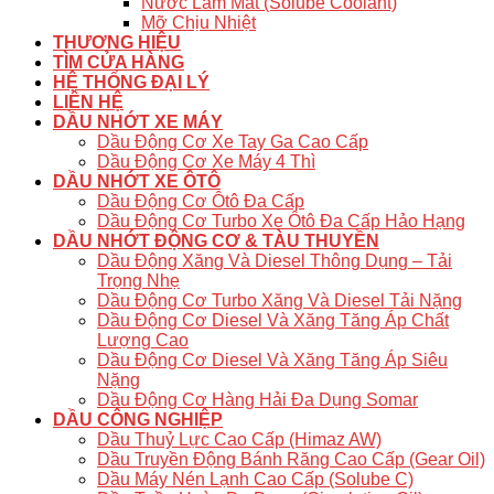
Nước Làm Mát (Solube Coolant)
Mỡ Chịu Nhiệt
THƯƠNG HIỆU
TÌM CỬA HÀNG
HỆ THỐNG ĐẠI LÝ
LIÊN HỆ
DẦU NHỚT XE MÁY
Dầu Động Cơ Xe Tay Ga Cao Cấp
Dầu Động Cơ Xe Máy 4 Thì
DẦU NHỚT XE ÔTÔ
Dầu Động Cơ Ôtô Đa Cấp
Dầu Động Cơ Turbo Xe Ôtô Đa Cấp Hảo Hạng
DẦU NHỚT ĐỘNG CƠ & TÀU THUYỀN
Dầu Động Xăng Và Diesel Thông Dụng – Tải
Trọng Nhẹ
Dầu Động Cơ Turbo Xăng Và Diesel Tải Nặng
Dầu Động Cơ Diesel Và Xăng Tăng Áp Chất
Lượng Cao
Dầu Động Cơ Diesel Và Xăng Tăng Áp Siêu
Nặng
Dầu Động Cơ Hàng Hải Đa Dụng Somar
DẦU CÔNG NGHIỆP
Dầu Thuỷ Lực Cao Cấp (Himaz AW)
Dầu Truyền Động Bánh Răng Cao Cấp (Gear Oil)
Dầu Máy Nén Lạnh Cao Cấp (Solube C)