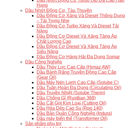
Dầu Nhớt Động Cơ Turbo Ôtô Đa Cấp Hảo
Hạng
Dầu Nhớt Động Cơ, Tàu Thuyền
Dầu Động Cơ Xăng Và Diesel Thông Dụng
– Tải Trọng Nhẹ
Dầu Động Cơ Turbo Xăng Và Diesel Tải
Nặng
Dầu Động Cơ Diesel Và Xăng Tăng Áp
Chất Lượng Cao
Dầu Động Cơ Diesel Và Xăng Tăng Áp
Siêu Nặng
Dầu Động Cơ Hàng Hải Đa Dụng Somar
Dầu Công Nghiệp
Dầu Thủy Lực Cao Cấp (Himaz AW)
Dầu Bánh Răng Truyền Động Cao Cấp
(Gear Oil)
Dầu Máy Nén Lạnh Cao Cấp (Solube C)
Dầu Tuần Hoàn Đa Dụng (Circulating Oil)
Dầu Truyền Nhiệt (Solube Therm)
Dầu Chống Gỉ (Rustban 368)
Dầu Cắt Gọt Kim Loại (Cutting Oil)
Dầu Hóa Dẻo Cao Su (Rpo 140)
Dầu Bảo Quản Công Nghiệp (Indura)
Dầu máy biến thế (Transformer Oil)
Sản phẩm phụ trợ