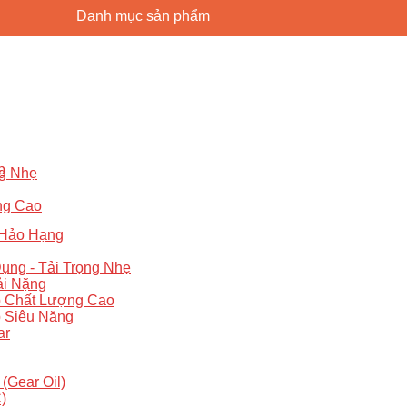
Danh mục sản phẩm
p
ng Nhẹ
ng Cao
g
 Hảo Hạng
ng - Tải Trọng Nhẹ
ải Nặng
p Chất Lượng Cao
 Siêu Nặng
ar
Gear Oil)
)