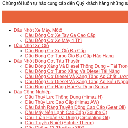
Chúng tôi luôn tự hào cung cấp đến Quý khách hàng những s
Dầu Nhớt Xe Máy, Môtô
Dầu Động Cơ Xe Tay Ga Cao Cấp
Dầu Động Cơ Xe Máy 4 Thì
Dầu Nhớt Xe Ôtô
Dầu Động Cơ Xe Ôtô Đa Cấp
Dầu Động Cơ Turbo Ôtô Đa Cấp Hảo Hạng
Dầu Nhớt Động Cơ, Tàu Thuyền
Dầu Động Xăng Và Diesel Thông Dụng – Tải Trọ
Dầu Động Cơ Turbo Xăng Và Diesel Tải Nặng
Dầu Động Cơ Diesel Và Xăng Tăng Áp Chất Lượ
Dầu Động Cơ Diesel Và Xăng Tăng Áp Siêu Nặn
Dầu Động Cơ Hàng Hải Đa Dụng Somar
Dầu Công Nghiệp
Dầu Thuỷ Lực Thông Dụng (Himaz H)
Dầu Thủy Lực Cao Cấp (Himaz AW)
Dầu Bánh Răng Truyền Động Cao Cấp (Gear Oli)
Dầu Máy Nén Lạnh Cao Cấp (Solube C)
Dầu Tuần Hoàn Đa Dụng (Circulating Oil)
Dầu Truyền Nhiệt (Solube Therm)
Dầu Chống Gỉ (Rustban 368)