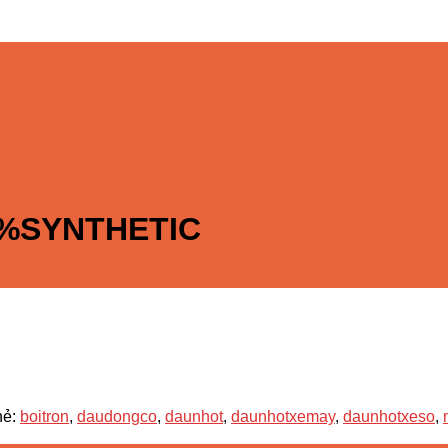
0%SYNTHETIC
hẻ:
boitron
,
daudongco
,
daunhot
,
daunhotxemay
,
daunhotxeso
,