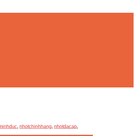
minhduc
,
nhotchinhhang
,
nhotdacap
,