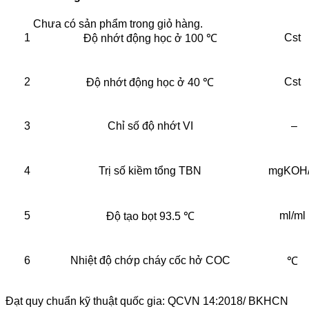
Chưa có sản phẩm trong giỏ hàng.
1
Cst
Độ nhớt động học ở 100 ℃
2
Cst
Độ nhớt động học ở 40 ℃
3
Chỉ số độ nhớt VI
–
4
Trị số kiềm tổng TBN
mgKOH
5
ml/ml
Độ tạo bọt 93.5 ℃
6
Nhiệt độ chớp cháy cốc hở COC
℃
Đạt quy chuẩn kỹ thuật quốc gia: QCVN 14:2018/ BKHCN