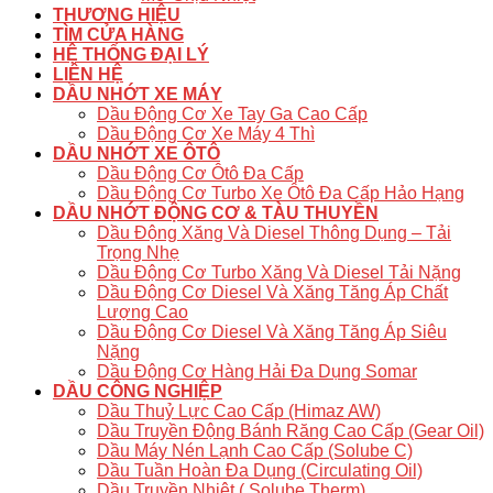
THƯƠNG HIỆU
TÌM CỬA HÀNG
HỆ THỐNG ĐẠI LÝ
LIÊN HỆ
DẦU NHỚT XE MÁY
Dầu Động Cơ Xe Tay Ga Cao Cấp
Dầu Động Cơ Xe Máy 4 Thì
DẦU NHỚT XE ÔTÔ
Dầu Động Cơ Ôtô Đa Cấp
Dầu Động Cơ Turbo Xe Ôtô Đa Cấp Hảo Hạng
DẦU NHỚT ĐỘNG CƠ & TÀU THUYỀN
Dầu Động Xăng Và Diesel Thông Dụng – Tải
Trọng Nhẹ
Dầu Động Cơ Turbo Xăng Và Diesel Tải Nặng
Dầu Động Cơ Diesel Và Xăng Tăng Áp Chất
Lượng Cao
Dầu Động Cơ Diesel Và Xăng Tăng Áp Siêu
Nặng
Dầu Động Cơ Hàng Hải Đa Dụng Somar
DẦU CÔNG NGHIỆP
Dầu Thuỷ Lực Cao Cấp (Himaz AW)
Dầu Truyền Động Bánh Răng Cao Cấp (Gear Oil)
Dầu Máy Nén Lạnh Cao Cấp (Solube C)
Dầu Tuần Hoàn Đa Dụng (Circulating Oil)
Dầu Truyền Nhiệt ( Solube Therm)