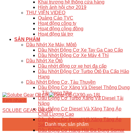
Khai trương hệ thống cửa hàng
Hình ảnh hội chợ 2019
THƯ VIỆN VIDEO
Quảng Cáo TVC
Hoạt động công ty
Hoạt động cộng đồng
Hoạt động tài trợ
SẢN PHẨM
Dầu Nhớt Xe Máy, Môtô
Dầu Nhớt Động Cơ Xe Tay Ga Cao Cấp
Dầu Nhớt Động Cơ Xe Máy 4 Thì
Dầu Nhớt Xe Ôtô
Dầu nhớt động cơ xe hơi đa cấp
Dầu Nhớt Động Cơ Turbo Ôtô Đa Cấp Hảo
Hạng
Dầu Nhớt Động Cơ, Tàu Thuyền
Dầu Động Cơ Xăng Và Diesel Thông Dụng
– Tải Trọng Nhẹ
Dầu Động Cơ Turbo Xăng Và Diesel Tải
Xem nhanh
Nặng
Dầu Động Cơ Diesel Và Xăng Tăng Áp
SOLUBE GEAR OIL GX
Chất Lượng Cao
Dầu Động Cơ Diesel Và Xăng Tăng Áp
Danh mục sản phẩm
Siêu Nặng
Dầu Động Cơ Hàng Hải Đa Dụng Somar