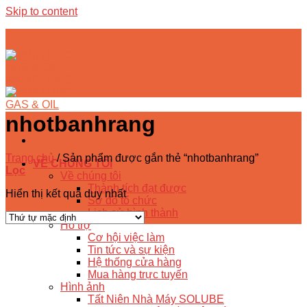
Skip to content
nhotbanhrang
Trang chủ
/
Sản phẩm được gắn thẻ “nhotbanhrang”
VỀ CHÚNG TÔI
Lọc
Về chúng tôi
Thành tích đạt được
Hiển thị kết quả duy nhất
Sơ đồ tổ chức
Lịch sử hình thành
Hỗ trợ
Cơ hội việc làm
Tin tức và sự kiện
Hệ thống cửa hàng
Mua hàng trực tuyến
Hình ảnh
Tất Niên Nhà Máy SOLUBE