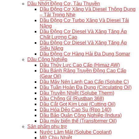
Dầu Nhớt Động Cơ, Tàu Thuyền
Dầu Động Cơ Xăng Và Diesel Thông Dụng
– Tải Trọng Nhẹ
Dầu Động Cơ Turbo Xăng Và Diesel Tải
Nặng
Dầu Động Cơ Diesel Và Xăng Tăng Áp
Chất Lượng Cao
Dầu Động Cơ Diesel Và Xăng Tăng Áp
Siêu Nặng
Dầu Động Cơ Hàng Hải Đa Dụng Somar
Dầu Công Nghiệp
Dầu Thủy Lực Cao Cấp (Himaz AW)
Dầu Bánh Răng Truyền Động Cao Cấp
(Gear Oil)
Dầu Máy Nén Lạnh Cao Cấp (Solube C)
Dầu Tuần Hoàn Đa Dụng (Circulating Oil)
Dầu Truyền Nhiệt (Solube Therm)
Dầu Chống Gỉ (Rustban 368)
Dầu Cắt Gọt Kim Loại (Cutting Oil)
Dầu Hóa Dẻo Cao Su (Rpo 140)
Dầu Bảo Quản Công Nghiệp (Indura)
Dầu máy biến thế (Transformer Oil)
Sản phẩm phụ trợ
Nước Làm Mát (Solube Coolant)
Mỡ Chịu Nhiệt