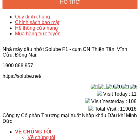
HỖ TRỢ
Quy định chung
Chính sách bảo mật
Hệ thống cửa hàng
Mua hàng trực tuyến
Nhà máy dầu nhớt Solube F1 - cụm CN Thiện Tân, Vĩnh
Cửu, Đồng Nai.
1900 888 857
https://solube.net/
Visit Today : 11
Visit Yesterday : 108
Total Visit : 119016
Công ty Cổ phần Thương mại Xuất Nhập khẩu Dầu khí Minh
Đức
VỀ CHÚNG TÔI
Về chúng tôi