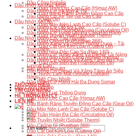
Dầu Công Nghiệp
Dầu Nhớt Xe Máy, Môtô
Dầu Thủy Lực Cao Cấp (Himaz AW)
Dầu Động Cơ Xe Máy 4 Thì
Dầu Bánh Răng Truyền Động Cao Cấp
Dầu Động Cơ Xe Tay Ga Cao Cấp
(Gear Oil)
Dầu Nhớt Xe Ôtô
Dầu Máy Nén Lạnh Cao Cấp (Solube C)
Dầu Động Cơ Ôtô Đa Cấp
Dầu Tuần Hoàn Đa Dụng (Circulating Oil)
Dầu Động Cơ Turbo Ôtô Đa Cấp Hảo Hạng
Dầu Truyền Nhiệt (Solube Therm)
Dầu Nhớt Động Cơ, Tàu Thuyền
Dầu Chống Gỉ (Rustban 368)
Dầu Động Xăng Và Diesel Thông Dụng – Tải
Dầu Cắt Gọt Kim Loại (Cutting Oil)
Trọng Nhẹ
Dầu Hóa Dẻo Cao Su (Rpo 140)
Dầu Động Cơ Turbo Xăng Và Diesel Tải Nặng
Dầu Bảo Quản Công Nghiệp (Indura)
Dầu Động Cơ Diesel Và Xăng Tăng Áp Chất
Dầu máy biến thế (Transformer Oil)
Lượng Cao
Sản phẩm phụ trợ
Dầu Động Cơ Diesel Và Xăng Tăng Áp Siêu
Nước Làm Mát (Solube Coolant)
Nặng
Mỡ Chịu Nhiệt
Dầu Động Cơ Hàng Hải Đa Dụng Somar
THƯƠNG HIỆU
Dầu Công Nghiệp
TÌM CỬA HÀNG
Dầu Thuỷ Lực Thông Dụng
HỆ THỐNG ĐẠI LÝ
Dầu Thủy Lực Cao Cấp (Himaz AW)
LIÊN HỆ
Dầu Bánh Răng Truyền Động Cao Cấp (Gear Oil)
Dầu Máy Nén Lạnh Cao Cấp (Solube C)
Dầu Tuần Hoàn Đa Cấp (Circulating Oil)
Dầu Truyền Nhiệt (Solube Therm)
Dầu Chống Gỉ (Rustban 368)
Tìm kiếm:
Dầu Cắt Gọt Kim Loại (Cutting Oil)