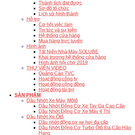
Thành tích đạt được
Sơ đồ tổ chức
Lịch sử hình thành
Hỗ trợ
Cơ hội việc làm
Tin tức và sự kiện
Hệ thống cửa hàng
Mua hàng trực tuyến
Hình ảnh
Tất Niên Nhà Máy SOLUBE
Khai trương hệ thống cửa hàng
Hình ảnh hội chợ 2019
THƯ VIỆN VIDEO
Quảng Cáo TVC
Hoạt động công ty
Hoạt động cộng đồng
Hoạt động tài trợ
SẢN PHẨM
Dầu Nhớt Xe Máy, Môtô
Dầu Nhớt Động Cơ Xe Tay Ga Cao Cấp
Dầu Nhớt Động Cơ Xe Máy 4 Thì
Dầu Nhớt Xe Ôtô
Dầu nhớt động cơ xe hơi đa cấp
Dầu Nhớt Động Cơ Turbo Ôtô Đa Cấp Hảo
Hạng