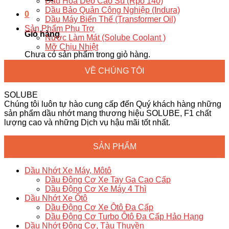
Dầu Hóa Dẻo Cao Su (Rpo 140)
Dầu Bảo Quản Công Nghiệp (Indura)
0
Dầu Máy Biến Thế (Transformer Oil)
Sản Phẩm Phụ Trợ
Giỏ hàng
Nước Làm Mát (Solube Coolant )
Mỡ Chịu Nhiệt
Chưa có sản phẩm trong giỏ hàng.
VỀ CHÚNG TÔI
SOLUBE
Chúng tôi luôn tự hào cung cấp đến Quý khách hàng những
sản phẩm dầu nhớt mang thương hiệu SOLUBE, F1 chất
lượng cao và những Dịch vụ hậu mãi tốt nhất.
SẢN PHẨM
Dầu Nhớt Xe Máy, Môtô
Dầu Động Cơ Xe Tay Ga Cao Cấp
Dầu Động Cơ Xe Máy 4 Thì
Dầu Nhớt Xe Ôtô
Dầu Động Cơ Xe Ôtô Đa Cấp
Dầu Động Cơ Turbo Ôtô Đa Cấp Hảo Hạng
Dầu Nhớt Động Cơ, Tàu Thuyền