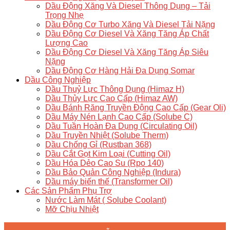
Dầu Động Xăng Và Diesel Thông Dụng – Tải
Trọng Nhẹ
Dầu Động Cơ Turbo Xăng Và Diesel Tải Nặng
Dầu Động Cơ Diesel Và Xăng Tăng Áp Chất
Lượng Cao
Dầu Động Cơ Diesel Và Xăng Tăng Áp Siêu
Nặng
Dầu Động Cơ Hàng Hải Đa Dụng Somar
Dầu Công Nghiệp
Dầu Thuỷ Lực Thông Dụng (Himaz H)
Dầu Thủy Lực Cao Cấp (Himaz AW)
Dầu Bánh Răng Truyền Động Cao Cấp (Gear Oli)
Dầu Máy Nén Lạnh Cao Cấp (Solube C)
Dầu Tuần Hoàn Đa Dụng (Circulating Oil)
Dầu Truyền Nhiệt (Solube Therm)
Dầu Chống Gỉ (Rustban 368)
Dầu Cắt Gọt Kim Loại (Cutting Oil)
Dầu Hóa Dẻo Cao Su (Rpo 140)
Dầu Bảo Quản Công Nghiệp (Indura)
Dầu máy biến thế (Transformer Oil)
Các Sản Phẩm Phụ Trợ
Nước Làm Mát ( Solube Coolant)
Mỡ Chịu Nhiệt