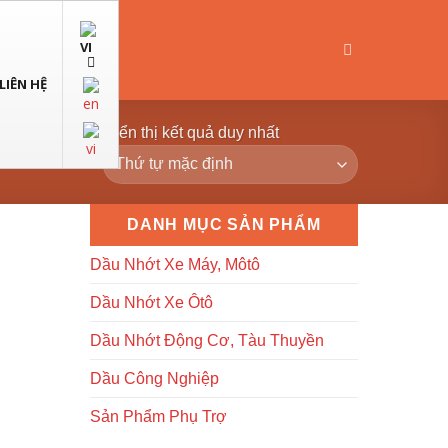
LIÊN HỆ
Hiển thị kết quả duy nhất
DANH MỤC SẢN PHẨM
Dầu Nhớt Xe Máy, Môtô
Dầu Nhớt Xe Ôtô
Dầu Nhớt Động Cơ, Tàu Thuyền
Dầu Công Nghiệp
Sản Phẩm Phụ Trợ