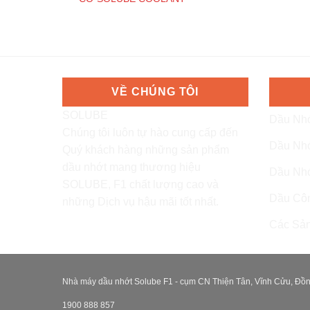
VỀ CHÚNG TÔI
SOLUBE
Dầu Nhớ
Chúng tôi luôn tự hào cung cấp đến
Dầu Nhớ
Quý khách hàng những sản phẩm
dầu nhớt mang thương hiệu
Dầu Nhớ
SOLUBE, F1 chất lượng cao và
Dầu Cô
những Dịch vụ hậu mãi tốt nhất.
Các Sản
Nhà máy dầu nhớt Solube F1 - cụm CN Thiện Tân, Vĩnh Cửu, Đồn
1900 888 857