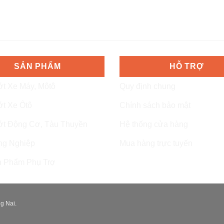
SẢN PHẨM
HỖ TRỢ
t Xe Máy, Môtô
Quy định chung
t Xe Ôtô
Chính sách bảo mật
t Động Cơ, Tàu Thuyền
Hệ thống cửa hàng
ng Nghiệp
Mua hàng trực tuyến
 Phẩm Phụ Trợ
g Nai.